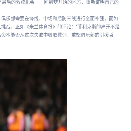
是最后的救赎机会 —— 回到梦开始的地方，重新证明自己的
。俱乐部需要在锋线、中场和后防三线进行全面补强，而如
挑战。正如《米兰体育报》的评论：“菲利克斯的离开不是
鸟资本能否从这次失败中吸取教训，重塑俱乐部的引援哲