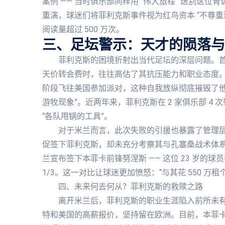
案例 —— 当时俱乐部同样用 “伟大旅程” 送别这
重演，球迷们将菲利克斯事件视为红鸟资本 “不尊重球
阅读量超过 500 万次。
三、足坛警示：天才的陨落与
菲利克斯的困境折射出当代足坛的深层问题。首先
天价转会费时，往往高估了其抗压能力和职业态度
阶段飞往美国参加派对，这种自我放纵彻底摧毁了他
游牧现象”。近两年来，菲利克斯在 2 家俱乐部 
“各队甩锅的工具”。
对于米兰而言，此次失败的引援也暴露了管理
促签下菲利克斯，却未充分考察其与孔塞桑战术体
兰宣布签下本菲卡前锋努涅斯 —— 这位 23 岁的球
1/3。这一对比让球迷更加愤怒：“与其花 550 万
四、未来何去何从？菲利克斯的救赎之路
离开米兰后，菲利克斯的职业生涯陷入前所未
特和美国的高薪报价，坚持留在欧洲。目前，本菲卡有