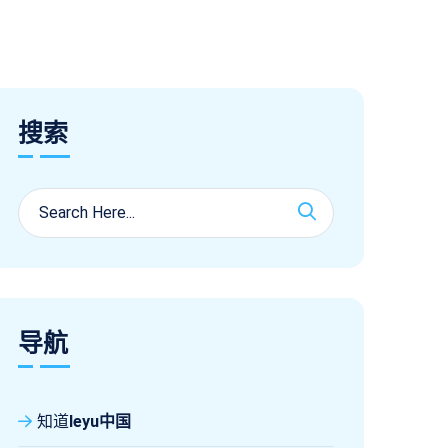
搜索
导航
知道
leyu中国