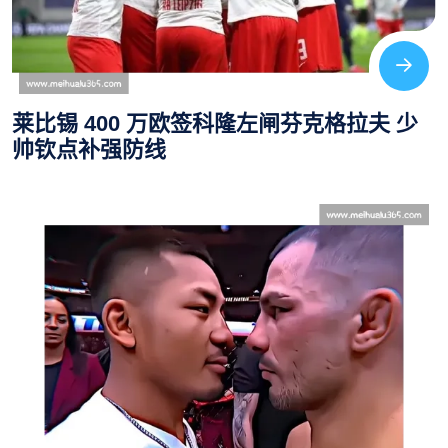
莱比锡 400 万欧签科隆左闸芬克格拉夫 少
帅钦点补强防线