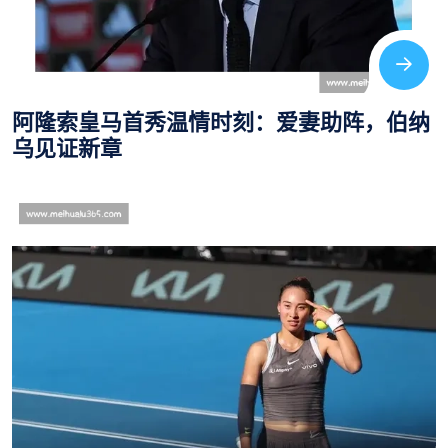
阿隆索皇马首秀温情时刻：爱妻助阵，伯纳
乌见证新章