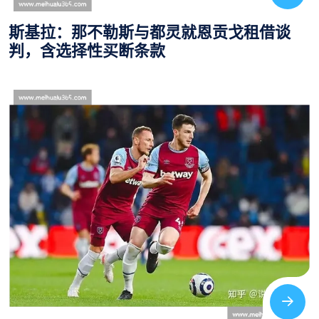
斯基拉：那不勒斯与都灵就恩贡戈租借谈
判，含选择性买断条款