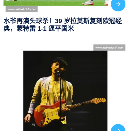
水爷再演头球杀！39 岁拉莫斯复刻欧冠经
典，蒙特雷 1-1 逼平国米