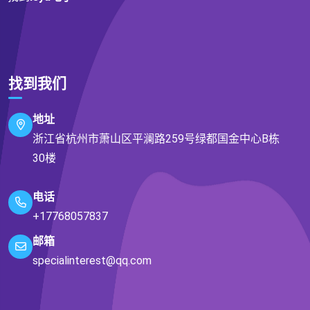
找到我们
地址
浙江省杭州市萧山区平澜路259号绿都国金中心B栋
30楼
电话
+17768057837
邮箱
specialinterest@qq.com