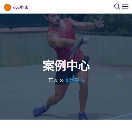
案例中心
首页
案例中心