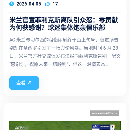
2026-04-05
17
米兰官宣菲利克斯离队引众怒：零贡献
为何获感谢？球迷集体炮轰俱乐部
AC 米兰与切尔西的租借闹剧终于画上句号，但这场告
别却在圣西罗引发了一场舆论风暴。当地时间 6 月 28
日，米兰官方社交媒体发布海报向菲利克斯告别，配文
“感谢你，祝愿未来一切顺利”，但这一温情表态...
查看