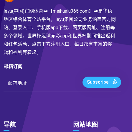
leyu(中国)官网体育👑【meihualu365.com】👑是华语
地区综合体育全站平台，leyu集团公司业务涵盖官方网
站、登录入口、手机版app下载、网页版网址、注册等
多个领域。世界杯足球竞彩app和世界杯期间推出返利
和红包活动，点击下方注册入口，每日都有丰富的奖
励和福利等着您。
邮箱订阅
Subscribe
导航
网站地图