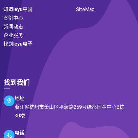
知道
leyu中国
SiteMap
案例中心
新闻动态
企业服务
找到
leyu电子
找到我们
地址
浙江省杭州市萧山区平澜路259号绿都国金中心B栋
30楼
电话