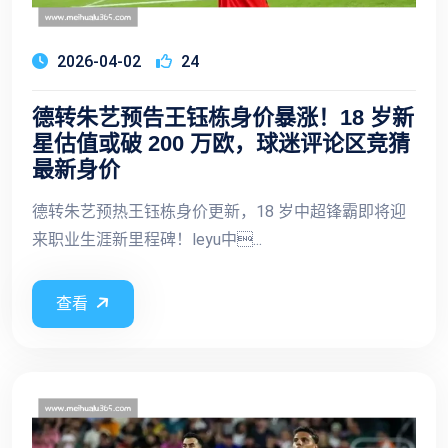
2026-04-02
24
德转朱艺预告王钰栋身价暴涨！18 岁新
星估值或破 200 万欧，球迷评论区竞猜
最新身价
德转朱艺预热王钰栋身价更新，18 岁中超锋霸即将迎
来职业生涯新里程碑！leyu中...
查看