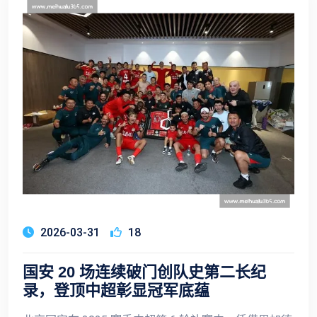
2026-03-31
18
国安 20 场连续破门创队史第二长纪
录，登顶中超彰显冠军底蕴