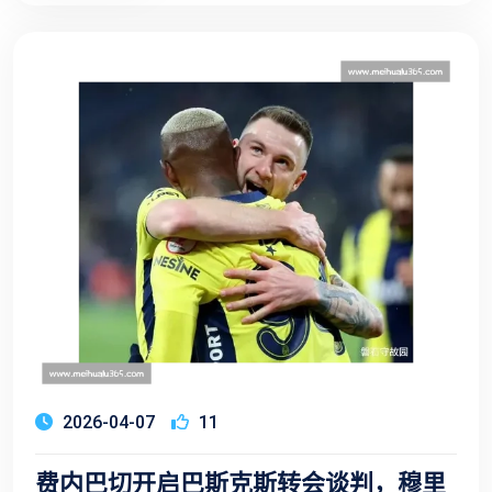
2026-04-07
11
费内巴切开启巴斯克斯转会谈判，穆里