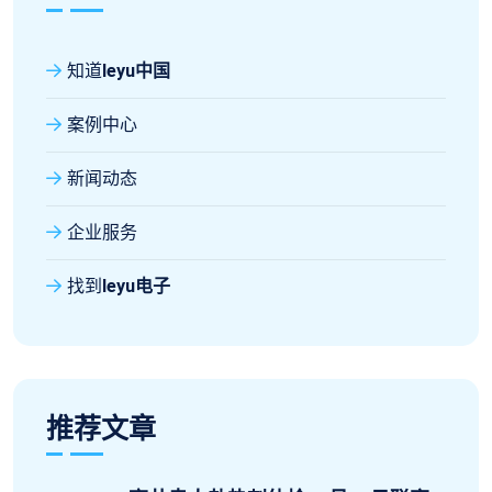
知道
leyu中国
案例中心
新闻动态
企业服务
找到
leyu电子
推荐文章