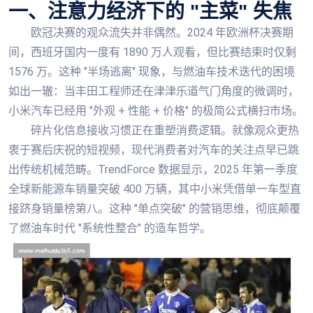
一、注意力经济下的 "主菜" 失焦
欧冠决赛的观众流失并非偶然。2024 年欧洲杯决赛期
间，西班牙国内一度有 1890 万人观看，但比赛结束时仅剩
1576 万。这种 "半场逃离" 现象，与燃油车技术迭代的困境
如出一辙：当丰田工程师还在津津乐道气门角度的微调时，
小米汽车已经用 "外观 + 性能 + 价格" 的极简公式横扫市场。
碎片化信息接收习惯正在重塑消费逻辑。就像观众更热
衷于赛后庆祝的短视频，现代消费者对汽车的关注点早已跳
出传统机械范畴。TrendForce 数据显示，2025 年第一季度
全球新能源车销量突破 400 万辆，其中小米凭借单一车型直
接跻身销量榜第八。这种 "单点突破" 的营销思维，彻底颠覆
了燃油车时代 "系统性整合" 的造车哲学。